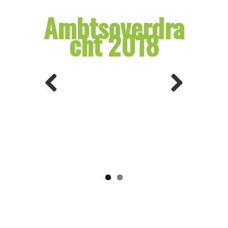
Ambtsoverdra
cht 2018
Previ
Next
ous