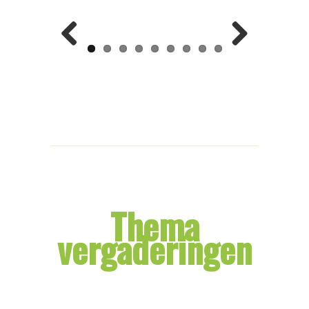
Previ
Next
ous
Thema
vergaderingen