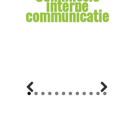
interne
communicatie
Previ
Next
ous