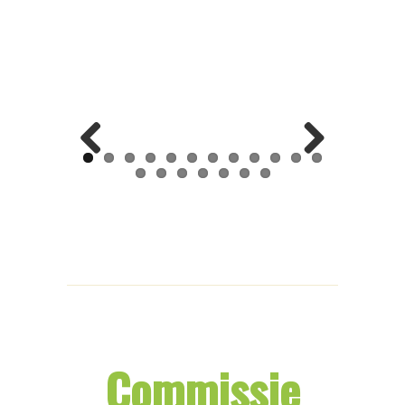
Previ
Next
ous
Commissie