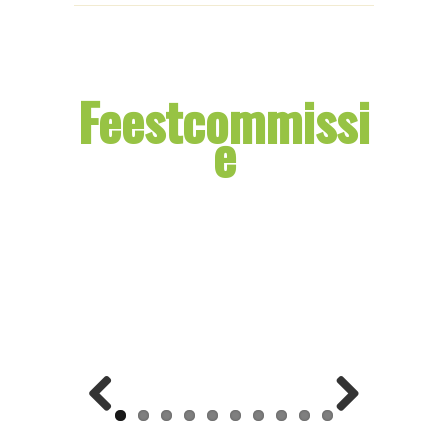
Feestcommissi
e
Previ
Next
ous