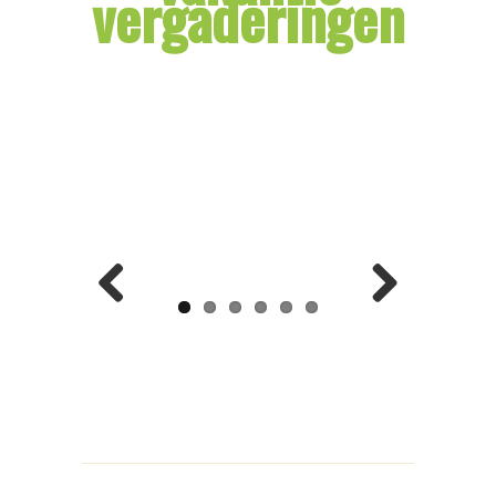
vergaderingen
Previ
Next
ous