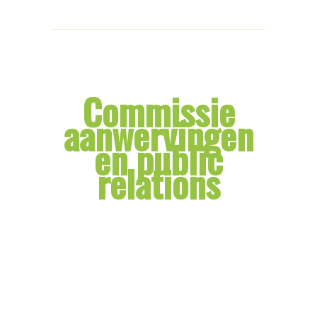
Commissie
aanwervingen
en public
relations