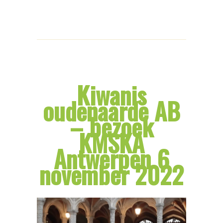
Kiwanis
oudenaarde AB
– bezoek
KMSKA
Antwerpen 6
november 2022