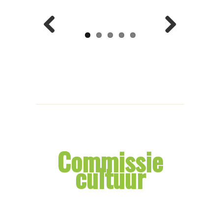
Previ
Next
ous
Commissie
cultuur