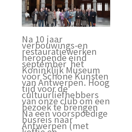
Na 10 jaar
verbouwings-en
restauratiewerken
heropende eind
september het
Koninklijk Museum
voor Schone Kunsten
van Antwerpen. Hoog
tijd voor de
cultuurliefhebbers
van onze club om een
bezoek te brengen
Na een voorspoedige
busreis naar
Antwerpen (met
koffie en