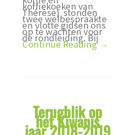
koffiekoeken van
Thérèse) stonden
twee welbespraakte
en vlotte gidsen ons
op te wachten voor
de rondleiding. Bij
Continue Reading →
Terugblik op
het Kiwanis
jaar 2018-2019