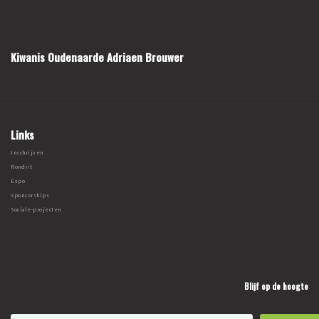
Kiwanis Oudenaarde Adriaen Brouwer
Links
Inschrijven
Rondrit
Expo
Sponsorships
Sociale-projecten
Blijf op de hoogte